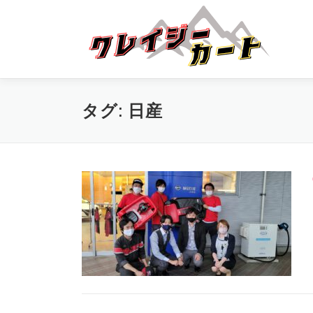
コ
ン
テ
ン
ツ
へ
ス
タグ:
日産
キ
ッ
プ